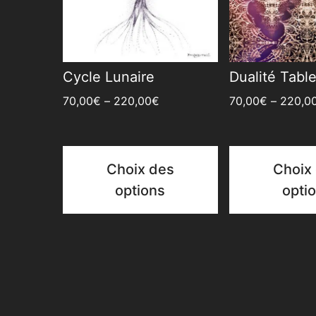
Cycle Lunaire
Dualité Tabl
70,00
€
–
220,00
€
70,00
€
–
220,0
Choix des
Choix
options
opti