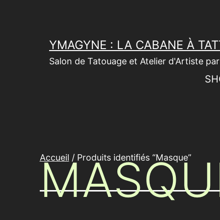
Aller
au
contenu
YMAGYNE : LA CABANE À TA
Salon de Tatouage et Atelier d'Artiste p
SH
MASQU
Accueil
/ Produits identifiés “Masque”