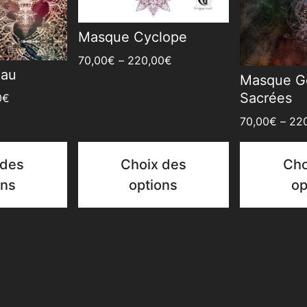
Masque Cyclope
70,00
€
–
220,00
€
eau
Masque G
Sacrées
0
€
70,00
€
–
22
 des
Choix des
Cho
ons
options
op