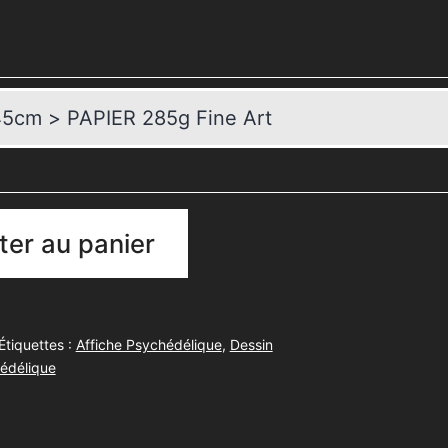
ter au panier
Étiquettes :
Affiche Psychédélique
,
Dessin
édélique