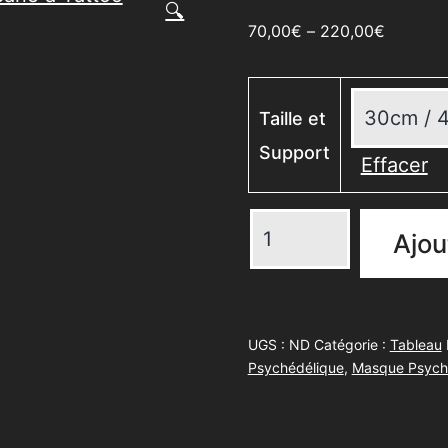
🔍
70,00
€
–
220,00
€
Taille et
Support
Effacer
quantité
Ajou
de
Matière
Confrontation
UGS :
ND
Catégorie :
Tableau
Psychédélique
,
Masque Psych