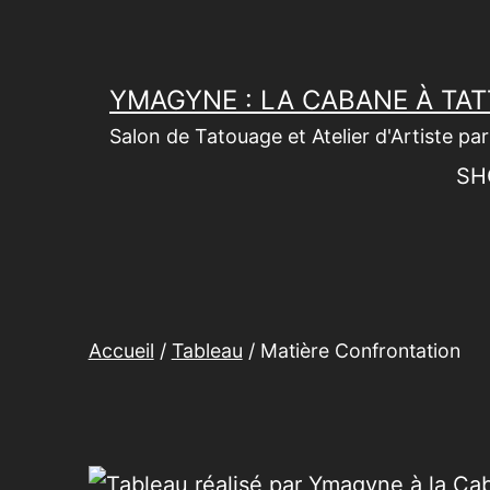
Aller
au
contenu
YMAGYNE : LA CABANE À TA
Salon de Tatouage et Atelier d'Artiste p
SH
Accueil
/
Tableau
/ Matière Confrontation