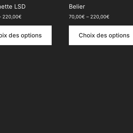
nette LSD
Belier
–
220,00
€
70,00
€
–
220,00
€
ix des options
Choix des options