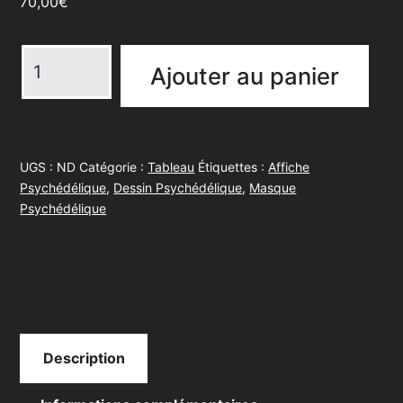
70,00
€
quantité
Ajouter au panier
de
Peinture
murale
florale
UGS :
ND
Catégorie :
Tableau
Étiquettes :
Affiche
Psychédélique
,
Dessin Psychédélique
,
Masque
Psychédélique
Description