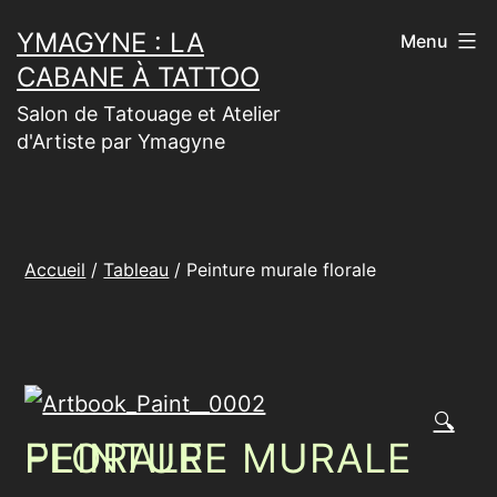
Aller
YMAGYNE : LA
Menu
au
CABANE À TATTOO
contenu
Salon de Tatouage et Atelier
d'Artiste par Ymagyne
Accueil
/
Tableau
/ Peinture murale florale
🔍
PEINTURE MURALE FLORALE